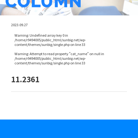
2023.09.27
Warning
: Undefined array key 0 in
/home/r9494005/public_html/sunbig.net/wp-
content/themes/sunbig/single.php
on line
33
Warning
: Attempt to read property "cat_name" on null in
/home/r9494005/public_html/sunbig.net/wp-
content/themes/sunbig/single.php
on line
33
11.2361