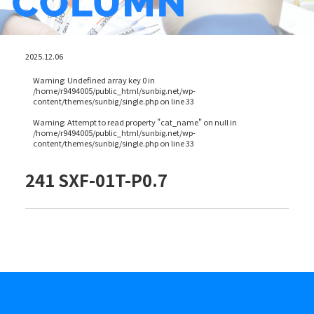
2025.12.06
Warning
: Undefined array key 0 in
/home/r9494005/public_html/sunbig.net/wp-
content/themes/sunbig/single.php
on line
33
Warning
: Attempt to read property "cat_name" on null in
/home/r9494005/public_html/sunbig.net/wp-
content/themes/sunbig/single.php
on line
33
241 SXF-01T-P0.7