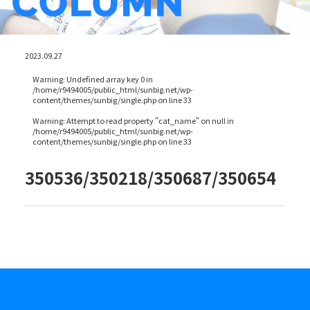
2023.09.27
Warning
: Undefined array key 0 in
/home/r9494005/public_html/sunbig.net/wp-
content/themes/sunbig/single.php
on line
33
Warning
: Attempt to read property "cat_name" on null in
/home/r9494005/public_html/sunbig.net/wp-
content/themes/sunbig/single.php
on line
33
350536/350218/350687/350654