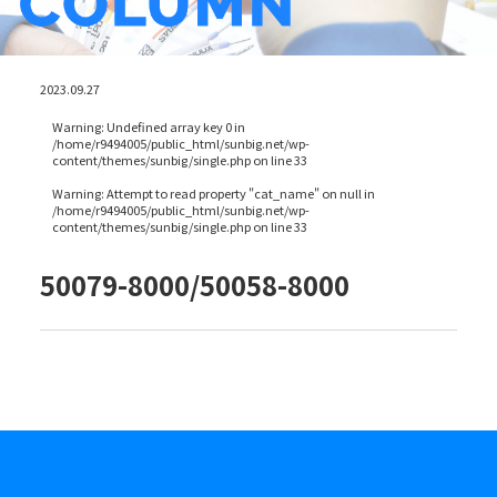
2023.09.27
Warning
: Undefined array key 0 in
/home/r9494005/public_html/sunbig.net/wp-
content/themes/sunbig/single.php
on line
33
Warning
: Attempt to read property "cat_name" on null in
/home/r9494005/public_html/sunbig.net/wp-
content/themes/sunbig/single.php
on line
33
50079-8000/50058-8000