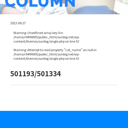
2023.09.27
Warning
: Undefined array key 0 in
/home/r9494005/public_html/sunbig.net/wp-
content/themes/sunbig/single.php
on line
33
Warning
: Attempt to read property "cat_name" on null in
/home/r9494005/public_html/sunbig.net/wp-
content/themes/sunbig/single.php
on line
33
501193/501334