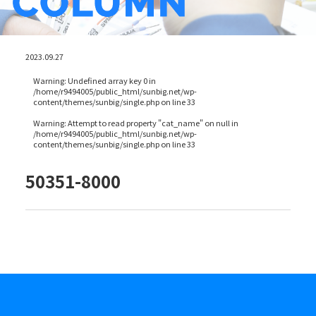
2023.09.27
Warning
: Undefined array key 0 in
/home/r9494005/public_html/sunbig.net/wp-
content/themes/sunbig/single.php
on line
33
Warning
: Attempt to read property "cat_name" on null in
/home/r9494005/public_html/sunbig.net/wp-
content/themes/sunbig/single.php
on line
33
50351-8000