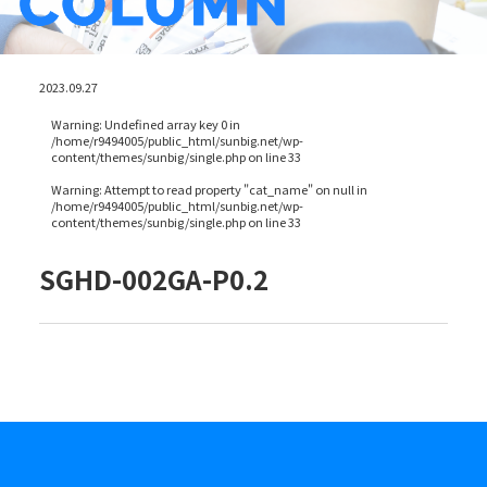
2023.09.27
Warning
: Undefined array key 0 in
/home/r9494005/public_html/sunbig.net/wp-
content/themes/sunbig/single.php
on line
33
Warning
: Attempt to read property "cat_name" on null in
/home/r9494005/public_html/sunbig.net/wp-
content/themes/sunbig/single.php
on line
33
SGHD-002GA-P0.2