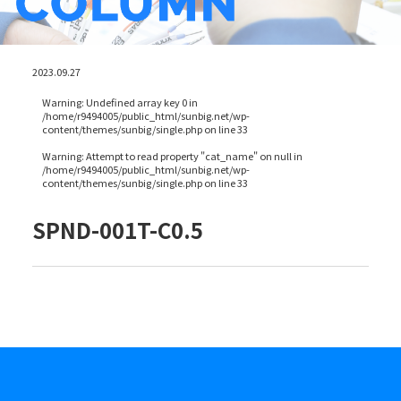
2023.09.27
Warning
: Undefined array key 0 in
/home/r9494005/public_html/sunbig.net/wp-
content/themes/sunbig/single.php
on line
33
Warning
: Attempt to read property "cat_name" on null in
/home/r9494005/public_html/sunbig.net/wp-
content/themes/sunbig/single.php
on line
33
SPND-001T-C0.5