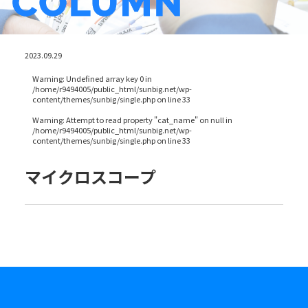
2023.09.29
Warning
: Undefined array key 0 in
/home/r9494005/public_html/sunbig.net/wp-
content/themes/sunbig/single.php
on line
33
Warning
: Attempt to read property "cat_name" on null in
/home/r9494005/public_html/sunbig.net/wp-
content/themes/sunbig/single.php
on line
33
マイクロスコープ