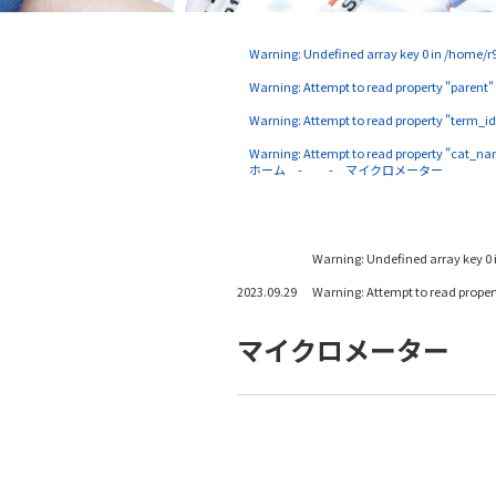
Warning
: Undefined array key 0 in
/home/r9
Warning
: Attempt to read property "parent"
Warning
: Attempt to read property "term_id
Warning
: Attempt to read property "cat_na
ホーム
マイクロメーター
Warning
: Undefined array key 0 
2023.09.29
Warning
: Attempt to read prope
マイクロメーター