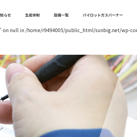
in
/home/r9494005/public_html/sunbig.net/wp-content/the
お知らせ
生産体制
設備一覧
パイロットガスバーナー
" on null in
/home/r9494005/public_html/sunbig.net/wp-con