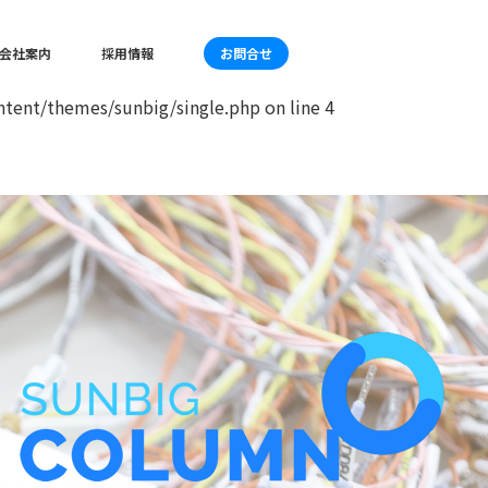
mes/sunbig/single.php
on line
4
会社案内
採用情報
お問合せ
tent/themes/sunbig/single.php
on line
4