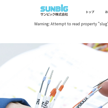
Warning
: Undefined array key 0 
トップ
Warning
: Attempt to read property "slug