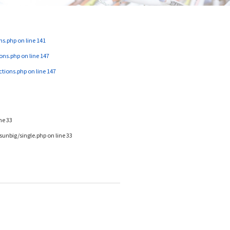
ns.php
on line
141
ons.php
on line
147
ctions.php
on line
147
ine
33
unbig/single.php
on line
33