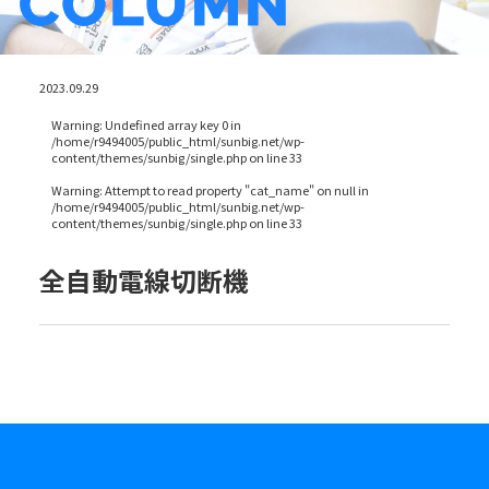
2023.09.29
Warning
: Undefined array key 0 in
/home/r9494005/public_html/sunbig.net/wp-
content/themes/sunbig/single.php
on line
33
Warning
: Attempt to read property "cat_name" on null in
/home/r9494005/public_html/sunbig.net/wp-
content/themes/sunbig/single.php
on line
33
全自動電線切断機