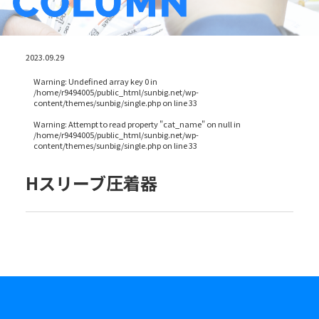
2023.09.29
Warning
: Undefined array key 0 in
/home/r9494005/public_html/sunbig.net/wp-
content/themes/sunbig/single.php
on line
33
Warning
: Attempt to read property "cat_name" on null in
/home/r9494005/public_html/sunbig.net/wp-
content/themes/sunbig/single.php
on line
33
Hスリーブ圧着器