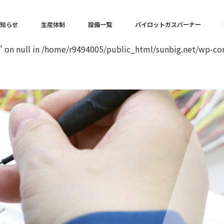
in
/home/r9494005/public_html/sunbig.net/wp-content/the
お知らせ
生産体制
設備一覧
パイロットガスバーナー
" on null in
/home/r9494005/public_html/sunbig.net/wp-con