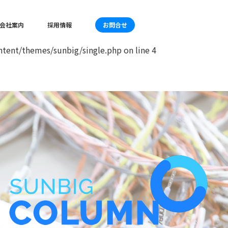
mes/sunbig/single.php
on line
4
会社案内
採用情報
お問合せ
tent/themes/sunbig/single.php
on line
4