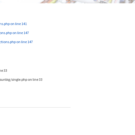
ns.php
on line
141
ons.php
on line
147
ctions.php
on line
147
ine
33
unbig/single.php
on line
33