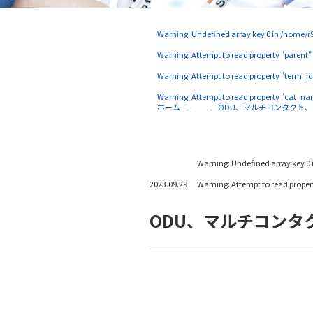
Warning
: Undefined array key 0 in
/home/r9
Warning
: Attempt to read property "parent"
Warning
: Attempt to read property "term_id
Warning
: Attempt to read property "cat_na
ホーム
ODU、マルチコンタクト
Warning
: Undefined array key 0 
2023.09.29
Warning
: Attempt to read prope
ODU、マルチコンタ