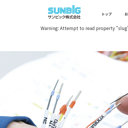
Warning
: Undefined array key 0 
トップ
Warning
: Attempt to read property "slug